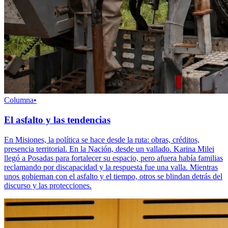
Columna
•
El asfalto y las tendencias
En Misiones, la política se hace desde la ruta: obras, créditos,
presencia territorial. En la Nación, desde un vallado. Karina Milei
llegó a Posadas para fortalecer su espacio, pero afuera había familias
reclamando por discapacidad y la respuesta fue una valla. Mientras
unos gobiernan con el asfalto y el tiempo, otros se blindan detrás del
discurso y las protecciones.