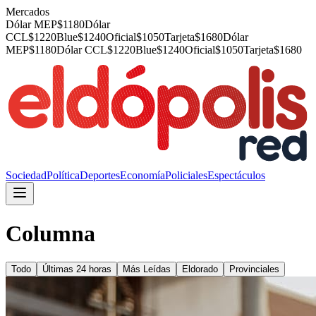
Mercados
Dólar MEP
$
1180
Dólar
CCL
$
1220
Blue
$
1240
Oficial
$
1050
Tarjeta
$
1680
Dólar
MEP
$
1180
Dólar CCL
$
1220
Blue
$
1240
Oficial
$
1050
Tarjeta
$
1680
Sociedad
Política
Deportes
Economía
Policiales
Espectáculos
Columna
Todo
Últimas 24 horas
Más Leídas
Eldorado
Provinciales