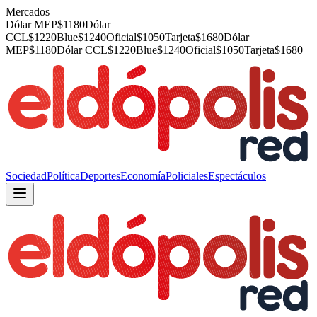
Mercados
Dólar MEP
$
1180
Dólar
CCL
$
1220
Blue
$
1240
Oficial
$
1050
Tarjeta
$
1680
Dólar
MEP
$
1180
Dólar CCL
$
1220
Blue
$
1240
Oficial
$
1050
Tarjeta
$
1680
Sociedad
Política
Deportes
Economía
Policiales
Espectáculos