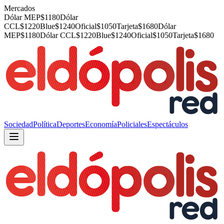
Mercados
Dólar MEP
$
1180
Dólar
CCL
$
1220
Blue
$
1240
Oficial
$
1050
Tarjeta
$
1680
Dólar
MEP
$
1180
Dólar CCL
$
1220
Blue
$
1240
Oficial
$
1050
Tarjeta
$
1680
Sociedad
Política
Deportes
Economía
Policiales
Espectáculos