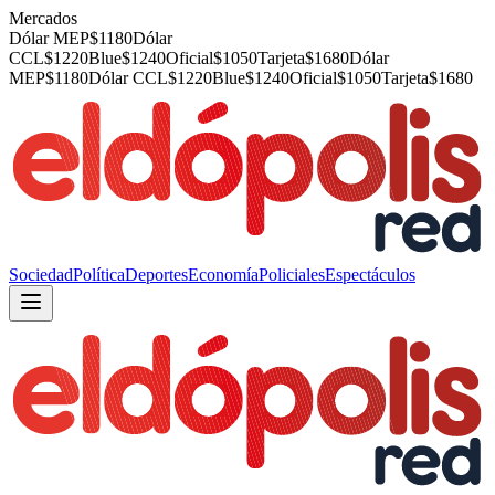
Mercados
Dólar MEP
$
1180
Dólar
CCL
$
1220
Blue
$
1240
Oficial
$
1050
Tarjeta
$
1680
Dólar
MEP
$
1180
Dólar CCL
$
1220
Blue
$
1240
Oficial
$
1050
Tarjeta
$
1680
Sociedad
Política
Deportes
Economía
Policiales
Espectáculos