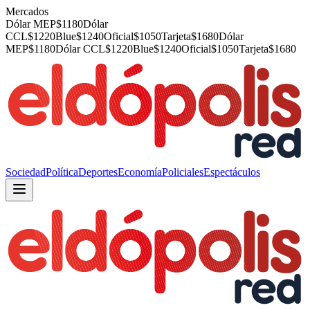
Mercados
Dólar MEP
$
1180
Dólar
CCL
$
1220
Blue
$
1240
Oficial
$
1050
Tarjeta
$
1680
Dólar
MEP
$
1180
Dólar CCL
$
1220
Blue
$
1240
Oficial
$
1050
Tarjeta
$
1680
Sociedad
Política
Deportes
Economía
Policiales
Espectáculos