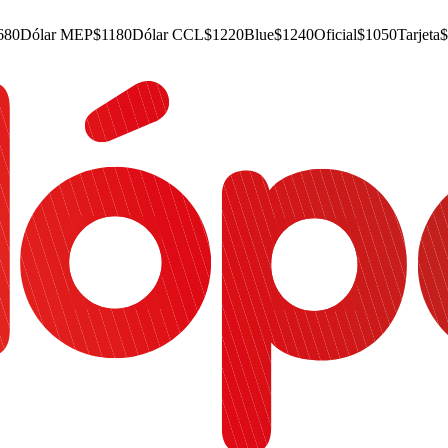
680
Dólar MEP
$
1180
Dólar CCL
$
1220
Blue
$
1240
Oficial
$
1050
Tarjeta
$