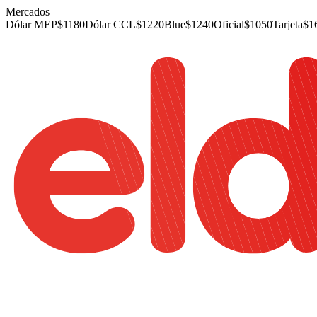
Mercados
Dólar MEP
$
1180
Dólar CCL
$
1220
Blue
$
1240
Oficial
$
1050
Tarjeta
$
1