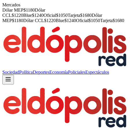
Mercados
Dólar MEP
$
1180
Dólar
CCL
$
1220
Blue
$
1240
Oficial
$
1050
Tarjeta
$
1680
Dólar
MEP
$
1180
Dólar CCL
$
1220
Blue
$
1240
Oficial
$
1050
Tarjeta
$
1680
Sociedad
Política
Deportes
Economía
Policiales
Espectáculos