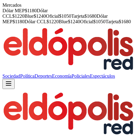
Mercados
Dólar MEP
$
1180
Dólar
CCL
$
1220
Blue
$
1240
Oficial
$
1050
Tarjeta
$
1680
Dólar
MEP
$
1180
Dólar CCL
$
1220
Blue
$
1240
Oficial
$
1050
Tarjeta
$
1680
Sociedad
Política
Deportes
Economía
Policiales
Espectáculos