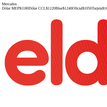
Mercados
Dólar MEP
$
1180
Dólar CCL
$
1220
Blue
$
1240
Oficial
$
1050
Tarjeta
$
1