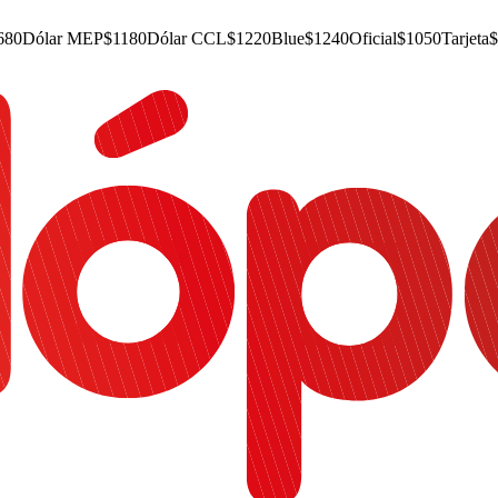
680
Dólar MEP
$
1180
Dólar CCL
$
1220
Blue
$
1240
Oficial
$
1050
Tarjeta
$